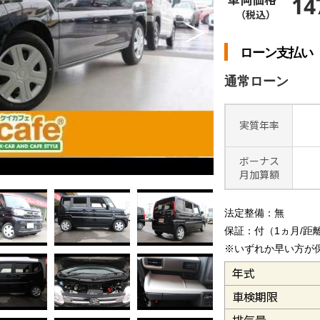
14
（税込）
＞
ローン支払い
通常ローン
実質年率
ボーナス
月加算額
法定整備：無
保証：付（1ヵ月/距離1
※いずれか早い方が
年式
車検期限