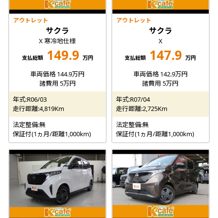
アウトレット
アウトレット
サクラ
サクラ
X 寒冷地仕様
X
149.9
147.9
支払総額
万円
支払総額
万円
車両価格 144.9万円
車両価格 142.9万円
諸費用 5万円
諸費用 5万円
年式:R06/03
年式:R07/04
走行距離:4,819Km
走行距離:2,725Km
法定整備:無
法定整備:無
保証付(1ヵ月/距離1,000km)
保証付(1ヵ月/距離1,000km)