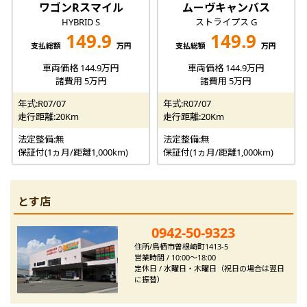
ワゴンRスマイル
ムーヴキャンバス
HYBRID S
ストライプス G
149.9
149.9
支払総額
万円
支払総額
万円
車両価格 144.9万円
車両価格 144.9万円
諸費用 5万円
諸費用 5万円
年式:R07/07
年式:R07/07
走行距離:20Km
走行距離:20Km
法定整備:無
法定整備:無
保証付(1ヵ月/距離1,000km)
保証付(1ヵ月/距離1,000km)
とす店
0942-50-9323
住所/鳥栖市曽根崎町1413-5
営業時間 / 10:00～18:00
定休日 / 水曜日・木曜日（祝日の場合は翌日
に振替）