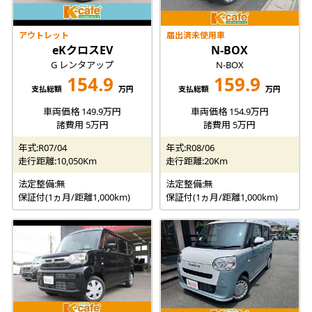
アウトレット
届出済未使用車
eKクロスEV
N-BOX
G レンタアップ
N-BOX
154.9
159.9
支払総額
万円
支払総額
万円
車両価格 149.9万円
車両価格 154.9万円
諸費用 5万円
諸費用 5万円
年式:R07/04
年式:R08/06
走行距離:10,050Km
走行距離:20Km
法定整備:無
法定整備:無
保証付(1ヵ月/距離1,000km)
保証付(1ヵ月/距離1,000km)