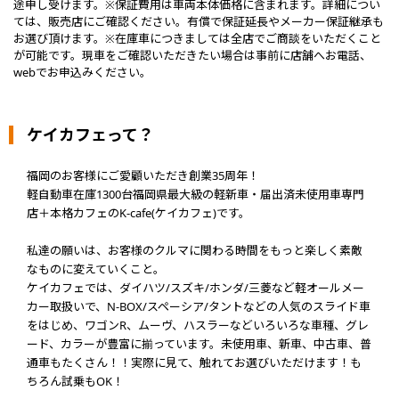
途申し受けます。※保証費用は車両本体価格に含まれます。詳細につい
ては、販売店にご確認ください。有償で保証延長やメーカー保証継承も
お選び頂けます。※在庫車につきましては全店でご商談をいただくこと
が可能です。現車をご確認いただきたい場合は事前に店舗へお電話、
webでお申込みください。
ケイカフェって？
福岡のお客様にご愛顧いただき創業35周年！
軽自動車在庫1300台福岡県最大級の軽新車・届出済未使用車専門
店＋本格カフェのK-cafe(ケイカフェ)です。
私達の願いは、お客様のクルマに関わる時間をもっと楽しく素敵
なものに変えていくこと。
ケイカフェでは、ダイハツ/スズキ/ホンダ/三菱など軽オールメー
カー取扱いで、N-BOX/スペーシア/タントなどの人気のスライド車
をはじめ、ワゴンR、ムーヴ、ハスラーなどいろいろな車種、グレ
ード、カラーが豊富に揃っています。未使用車、新車、中古車、普
通車もたくさん！！実際に見て、触れてお選びいただけます！も
ちろん試乗もOK！