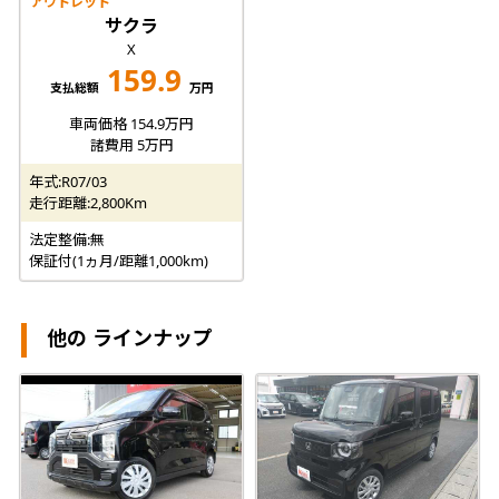
アウトレット
サクラ
X
159.9
支払総額
万円
車両価格 154.9万円
諸費用 5万円
年式:R07/03
走行距離:2,800Km
法定整備:無
保証付(1ヵ月/距離1,000km)
他の ラインナップ