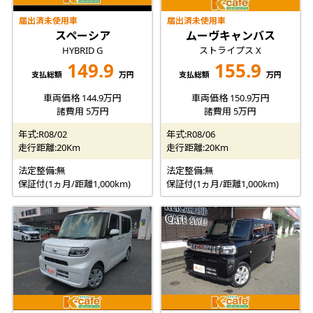
届出済未使用車
届出済未使用車
スペーシア
ムーヴキャンバス
HYBRID G
ストライプス X
149.9
155.9
支払総額
万円
支払総額
万円
車両価格 144.9万円
車両価格 150.9万円
諸費用 5万円
諸費用 5万円
年式:R08/02
年式:R08/06
走行距離:20Km
走行距離:20Km
法定整備:無
法定整備:無
保証付(1ヵ月/距離1,000km)
保証付(1ヵ月/距離1,000km)