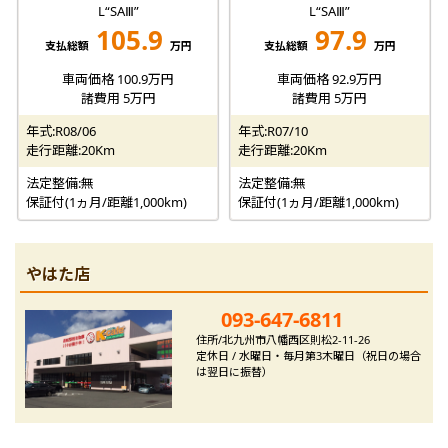
L“SAⅢ”
L“SAⅢ”
105.9
97.9
支払総額
万円
支払総額
万円
車両価格 100.9万円
車両価格 92.9万円
諸費用 5万円
諸費用 5万円
年式:R08/06
年式:R07/10
走行距離:20Km
走行距離:20Km
法定整備:無
法定整備:無
保証付(1ヵ月/距離1,000km)
保証付(1ヵ月/距離1,000km)
やはた店
093-647-6811
住所/北九州市八幡西区則松2-11-26
定休日 / 水曜日・毎月第3木曜日（祝日の場合
は翌日に振替）