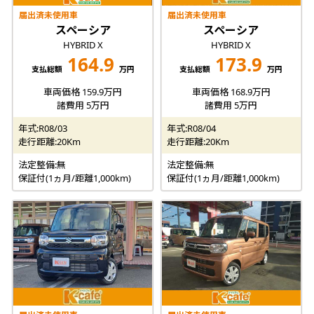
届出済未使用車
届出済未使用車
スペーシア
スペーシア
HYBRID X
HYBRID X
164.9
173.9
支払総額
万円
支払総額
万円
車両価格 159.9万円
車両価格 168.9万円
諸費用 5万円
諸費用 5万円
年式:R08/03
年式:R08/04
走行距離:20Km
走行距離:20Km
法定整備:無
法定整備:無
保証付(1ヵ月/距離1,000km)
保証付(1ヵ月/距離1,000km)