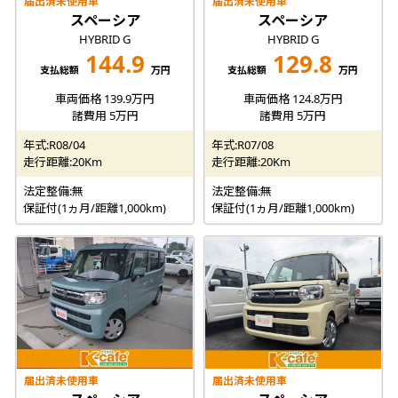
届出済未使用車
届出済未使用車
スペーシア
スペーシア
HYBRID G
HYBRID G
144.9
129.8
支払総額
万円
支払総額
万円
車両価格 139.9万円
車両価格 124.8万円
諸費用 5万円
諸費用 5万円
年式:R08/04
年式:R07/08
走行距離:20Km
走行距離:20Km
法定整備:無
法定整備:無
保証付(1ヵ月/距離1,000km)
保証付(1ヵ月/距離1,000km)
届出済未使用車
届出済未使用車