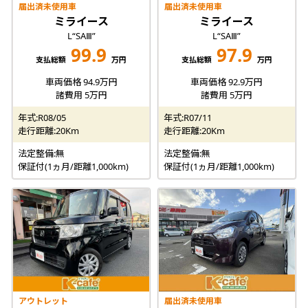
届出済未使用車
届出済未使用車
ミライース
ミライース
L“SAⅢ”
L“SAⅢ”
99.9
97.9
支払総額
万円
支払総額
万円
車両価格 94.9万円
車両価格 92.9万円
諸費用 5万円
諸費用 5万円
年式:R08/05
年式:R07/11
走行距離:20Km
走行距離:20Km
法定整備:無
法定整備:無
保証付(1ヵ月/距離1,000km)
保証付(1ヵ月/距離1,000km)
アウトレット
届出済未使用車