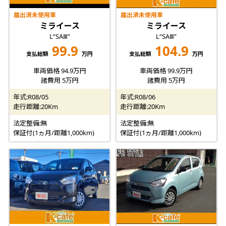
届出済未使用車
届出済未使用車
ミライース
ミライース
L“SAⅢ”
L“SAⅢ”
99.9
104.9
支払総額
万円
支払総額
万円
車両価格 94.9万円
車両価格 99.9万円
諸費用 5万円
諸費用 5万円
年式:R08/05
年式:R08/06
走行距離:20Km
走行距離:20Km
法定整備:無
法定整備:無
保証付(1ヵ月/距離1,000km)
保証付(1ヵ月/距離1,000km)