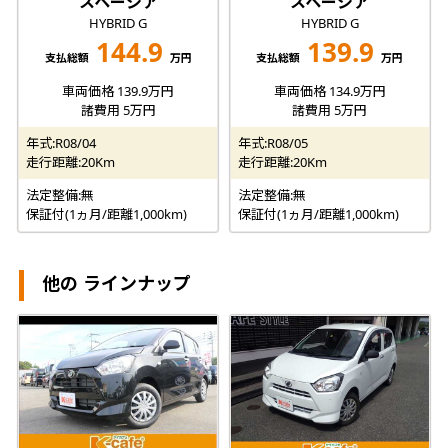
スペーシア
スペーシア
HYBRID G
HYBRID G
144.9
139.9
支払総額
万円
支払総額
万円
車両価格 139.9万円
車両価格 134.9万円
諸費用 5万円
諸費用 5万円
年式:R08/04
年式:R08/05
走行距離:20Km
走行距離:20Km
法定整備:無
法定整備:無
保証付(1ヵ月/距離1,000km)
保証付(1ヵ月/距離1,000km)
他の ラインナップ