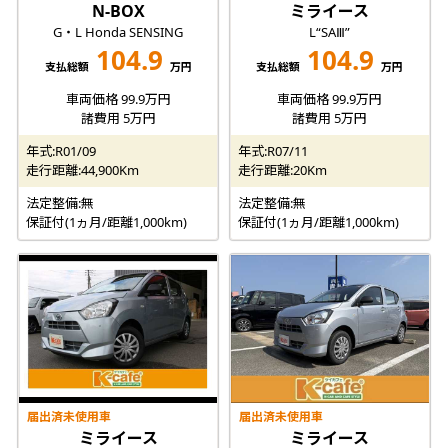
N-BOX
ミライース
G・L Honda SENSING
L“SAⅢ”
104.9
104.9
支払総額
万円
支払総額
万円
車両価格 99.9万円
車両価格 99.9万円
諸費用 5万円
諸費用 5万円
年式:R01/09
年式:R07/11
走行距離:44,900Km
走行距離:20Km
法定整備:無
法定整備:無
保証付(1ヵ月/距離1,000km)
保証付(1ヵ月/距離1,000km)
届出済未使用車
届出済未使用車
ミライース
ミライース