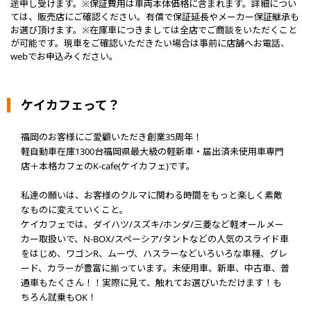
途申し受けます。※保証費用は車両本体価格に含まれます。詳細につい
ては、販売店にご確認ください。有償で保証延長やメーカー保証継承も
お選び頂けます。※在庫車につきましては全店でご商談をいただくこと
が可能です。現車をご確認いただきたい場合は事前に店舗へお電話、
webでお申込みください。
ケイカフェって？
福岡のお客様にご愛顧いただき創業35周年！
軽自動車在庫1300台福岡県最大級の軽新車・届出済未使用車専門
店＋本格カフェのK-cafe(ケイカフェ)です。
私達の願いは、お客様のクルマに関わる時間をもっと楽しく素敵
なものに変えていくこと。
ケイカフェでは、ダイハツ/スズキ/ホンダ/三菱など軽オールメー
カー取扱いで、N-BOX/スペーシア/タントなどの人気のスライド車
をはじめ、ワゴンR、ムーヴ、ハスラーなどいろいろな車種、グレ
ード、カラーが豊富に揃っています。未使用車、新車、中古車、普
通車もたくさん！！実際に見て、触れてお選びいただけます！も
ちろん試乗もOK！