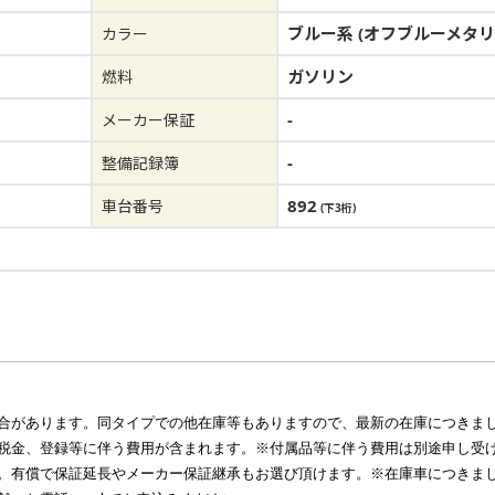
ブルー系 (オフブルーメタリ
カラー
ガソリン
燃料
-
メーカー保証
-
整備記録簿
892
車台番号
(下3桁)
合があります。同タイプでの他在庫等もありますので、最新の在庫につきま
税金、登録等に伴う費用が含まれます。※付属品等に伴う費用は別途申し受
。有償で保証延長やメーカー保証継承もお選び頂けます。※在庫車につきま