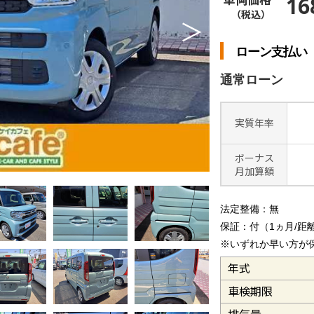
16
（税込）
＞
ローン支払い
通常ローン
実質年率
ボーナス
月加算額
法定整備：無
保証：付（1ヵ月/距離1
※いずれか早い方が
年式
車検期限