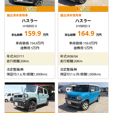
届出済未使用車
届出済未使用車
ハスラー
ハスラー
HYBRID X
HYBRID X
159.9
164.9
支払総額
万円
支払総額
万円
車両価格 154.9万円
車両価格 159.9万円
諸費用 5万円
諸費用 5万円
年式:R07/11
年式:R08/04
走行距離:20Km
走行距離:20Km
法定整備:無
法定整備:無
保証付(1ヵ月/距離1,000km)
保証付(1ヵ月/距離1,000km)