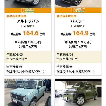
届出済未使用車
届出済未使用車
アルトラパン
ハスラー
HYBRID L
HYBRID X
164.6
164.9
支払総額
万円
支払総額
万円
車両価格 159.6万円
車両価格 159.9万円
諸費用 5万円
諸費用 5万円
年式:R08/05
年式:R08/04
走行距離:20Km
走行距離:20Km
法定整備:無
法定整備:無
保証付(1ヵ月/距離1,000km)
保証付(1ヵ月/距離1,000km)