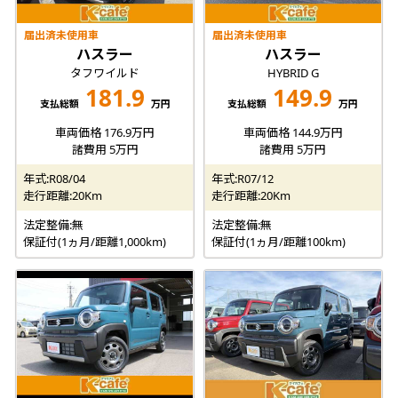
届出済未使用車
届出済未使用車
ハスラー
ハスラー
タフワイルド
HYBRID G
181.9
149.9
支払総額
万円
支払総額
万円
車両価格 176.9万円
車両価格 144.9万円
諸費用 5万円
諸費用 5万円
年式:R08/04
年式:R07/12
走行距離:20Km
走行距離:20Km
法定整備:無
法定整備:無
保証付(1ヵ月/距離1,000km)
保証付(1ヵ月/距離100km)