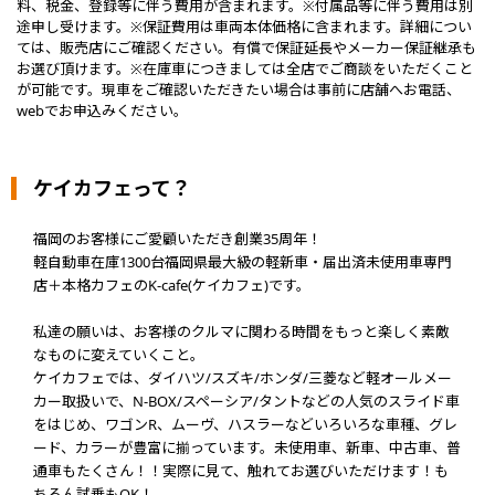
料、税金、登録等に伴う費用が含まれます。※付属品等に伴う費用は別
途申し受けます。※保証費用は車両本体価格に含まれます。詳細につい
ては、販売店にご確認ください。有償で保証延長やメーカー保証継承も
お選び頂けます。※在庫車につきましては全店でご商談をいただくこと
が可能です。現車をご確認いただきたい場合は事前に店舗へお電話、
webでお申込みください。
ケイカフェって？
福岡のお客様にご愛顧いただき創業35周年！
軽自動車在庫1300台福岡県最大級の軽新車・届出済未使用車専門
店＋本格カフェのK-cafe(ケイカフェ)です。
私達の願いは、お客様のクルマに関わる時間をもっと楽しく素敵
なものに変えていくこと。
ケイカフェでは、ダイハツ/スズキ/ホンダ/三菱など軽オールメー
カー取扱いで、N-BOX/スペーシア/タントなどの人気のスライド車
をはじめ、ワゴンR、ムーヴ、ハスラーなどいろいろな車種、グレ
ード、カラーが豊富に揃っています。未使用車、新車、中古車、普
通車もたくさん！！実際に見て、触れてお選びいただけます！も
ちろん試乗もOK！