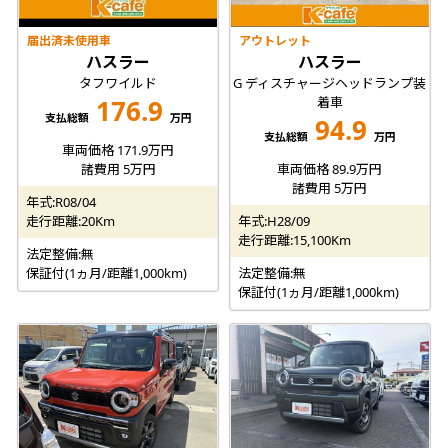
届出済未使用車
アウトレット
ハスラー
ハスラー
タフワイルド
G ディスチャージヘッドランプ装
着車
176.9
支払総額
万円
94.9
支払総額
万円
車両価格 171.9万円
諸費用 5万円
車両価格 89.9万円
諸費用 5万円
年式:R08/04
走行距離:20Km
年式:H28/09
走行距離:15,100Km
法定整備:無
保証付(1ヵ月/距離1,000km)
法定整備:無
保証付(1ヵ月/距離1,000km)