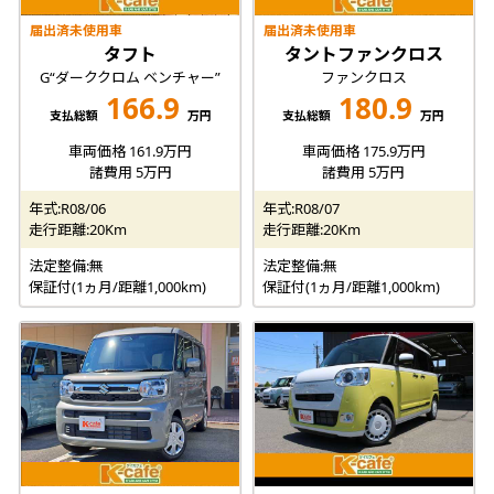
届出済未使用車
届出済未使用車
タフト
タントファンクロス
G“ダーククロム ベンチャー”
ファンクロス
166.9
180.9
支払総額
万円
支払総額
万円
車両価格 161.9万円
車両価格 175.9万円
諸費用 5万円
諸費用 5万円
年式:R08/06
年式:R08/07
走行距離:20Km
走行距離:20Km
法定整備:無
法定整備:無
保証付(1ヵ月/距離1,000km)
保証付(1ヵ月/距離1,000km)