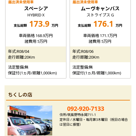
届出済未使用車
届出済未使用車
スペーシア
ムーヴキャンバス
HYBRID X
ストライプス G
173.9
176.1
支払総額
万円
支払総額
万円
車両価格 168.9万円
車両価格 171.1万円
諸費用 5万円
諸費用 5万円
年式:R08/04
年式:R08/06
走行距離:20Km
走行距離:20Km
法定整備:無
法定整備:無
保証付(1ヵ月/距離1,000km)
保証付(1ヵ月/距離1,000km)
ちくしの店
092-920-7133
住所/筑紫野市永岡711-1
定休日 / 水曜日・毎月第3木曜日（祝日の場合
は翌日に振替）