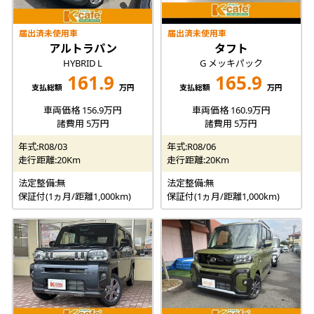
届出済未使用車
届出済未使用車
アルトラパン
タフト
HYBRID L
G メッキパック
161.9
165.9
支払総額
万円
支払総額
万円
車両価格 156.9万円
車両価格 160.9万円
諸費用 5万円
諸費用 5万円
年式:R08/03
年式:R08/06
走行距離:20Km
走行距離:20Km
法定整備:無
法定整備:無
保証付(1ヵ月/距離1,000km)
保証付(1ヵ月/距離1,000km)