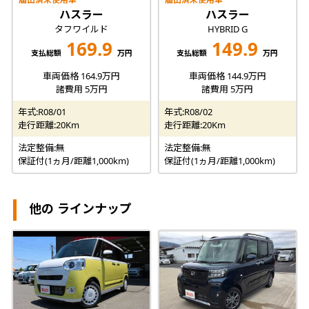
ハスラー
ハスラー
タフワイルド
HYBRID G
169.9
149.9
支払総額
万円
支払総額
万円
車両価格 164.9万円
車両価格 144.9万円
諸費用 5万円
諸費用 5万円
年式:R08/01
年式:R08/02
走行距離:20Km
走行距離:20Km
法定整備:無
法定整備:無
保証付(1ヵ月/距離1,000km)
保証付(1ヵ月/距離1,000km)
他の ラインナップ