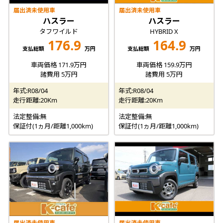
届出済未使用車
届出済未使用車
ハスラー
ハスラー
タフワイルド
HYBRID X
176.9
164.9
支払総額
万円
支払総額
万円
車両価格 171.9万円
車両価格 159.9万円
諸費用 5万円
諸費用 5万円
年式:R08/04
年式:R08/04
走行距離:20Km
走行距離:20Km
法定整備:無
法定整備:無
保証付(1ヵ月/距離1,000km)
保証付(1ヵ月/距離1,000km)
届出済未使用車
届出済未使用車