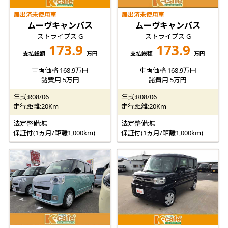
届出済未使用車
届出済未使用車
ムーヴキャンバス
ムーヴキャンバス
ストライプス G
ストライプス G
173.9
173.9
支払総額
万円
支払総額
万円
車両価格 168.9万円
車両価格 168.9万円
諸費用 5万円
諸費用 5万円
年式:R08/06
年式:R08/06
走行距離:20Km
走行距離:20Km
法定整備:無
法定整備:無
保証付(1ヵ月/距離1,000km)
保証付(1ヵ月/距離1,000km)