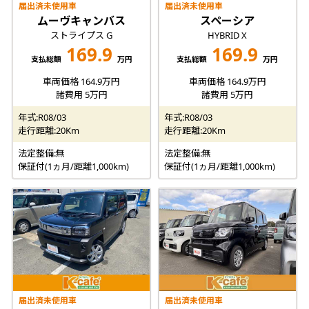
届出済未使用車
届出済未使用車
ムーヴキャンバス
スペーシア
ストライプス G
HYBRID X
169.9
169.9
支払総額
万円
支払総額
万円
車両価格 164.9万円
車両価格 164.9万円
諸費用 5万円
諸費用 5万円
年式:R08/03
年式:R08/03
走行距離:20Km
走行距離:20Km
法定整備:無
法定整備:無
保証付(1ヵ月/距離1,000km)
保証付(1ヵ月/距離1,000km)
届出済未使用車
届出済未使用車