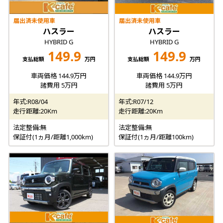
届出済未使用車
届出済未使用車
ハスラー
ハスラー
HYBRID G
HYBRID G
149.9
149.9
支払総額
万円
支払総額
万円
車両価格 144.9万円
車両価格 144.9万円
諸費用 5万円
諸費用 5万円
年式:R08/04
年式:R07/12
走行距離:20Km
走行距離:20Km
法定整備:無
法定整備:無
保証付(1ヵ月/距離1,000km)
保証付(1ヵ月/距離100km)