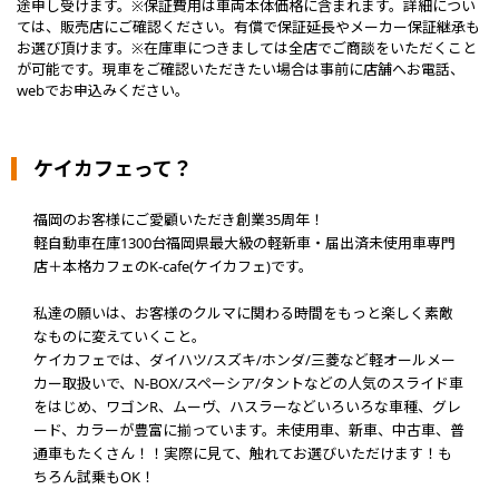
途申し受けます。※保証費用は車両本体価格に含まれます。詳細につい
ては、販売店にご確認ください。有償で保証延長やメーカー保証継承も
お選び頂けます。※在庫車につきましては全店でご商談をいただくこと
が可能です。現車をご確認いただきたい場合は事前に店舗へお電話、
webでお申込みください。
ケイカフェって？
福岡のお客様にご愛顧いただき創業35周年！
軽自動車在庫1300台福岡県最大級の軽新車・届出済未使用車専門
店＋本格カフェのK-cafe(ケイカフェ)です。
私達の願いは、お客様のクルマに関わる時間をもっと楽しく素敵
なものに変えていくこと。
ケイカフェでは、ダイハツ/スズキ/ホンダ/三菱など軽オールメー
カー取扱いで、N-BOX/スペーシア/タントなどの人気のスライド車
をはじめ、ワゴンR、ムーヴ、ハスラーなどいろいろな車種、グレ
ード、カラーが豊富に揃っています。未使用車、新車、中古車、普
通車もたくさん！！実際に見て、触れてお選びいただけます！も
ちろん試乗もOK！