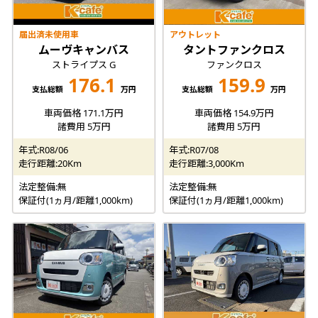
届出済未使用車
アウトレット
ムーヴキャンバス
タントファンクロス
ストライプス G
ファンクロス
176.1
159.9
支払総額
万円
支払総額
万円
車両価格 171.1万円
車両価格 154.9万円
諸費用 5万円
諸費用 5万円
年式:R08/06
年式:R07/08
走行距離:20Km
走行距離:3,000Km
法定整備:無
法定整備:無
保証付(1ヵ月/距離1,000km)
保証付(1ヵ月/距離1,000km)