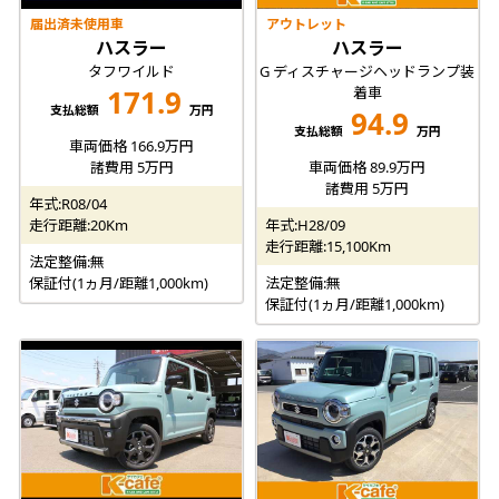
届出済未使用車
アウトレット
ハスラー
ハスラー
タフワイルド
G ディスチャージヘッドランプ装
着車
171.9
支払総額
万円
94.9
支払総額
万円
車両価格 166.9万円
諸費用 5万円
車両価格 89.9万円
諸費用 5万円
年式:R08/04
走行距離:20Km
年式:H28/09
走行距離:15,100Km
法定整備:無
保証付(1ヵ月/距離1,000km)
法定整備:無
保証付(1ヵ月/距離1,000km)