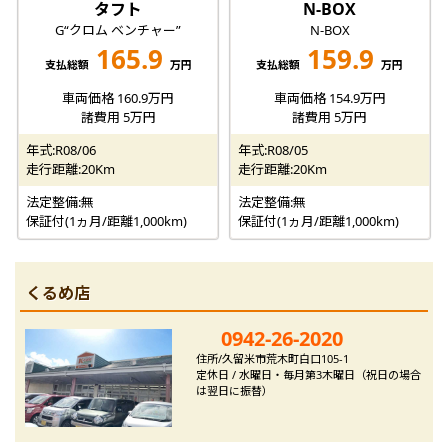
タフト
N-BOX
G“クロム ベンチャー”
N-BOX
165.9
159.9
支払総額
万円
支払総額
万円
車両価格 160.9万円
車両価格 154.9万円
諸費用 5万円
諸費用 5万円
年式:R08/06
年式:R08/05
走行距離:20Km
走行距離:20Km
法定整備:無
法定整備:無
保証付(1ヵ月/距離1,000km)
保証付(1ヵ月/距離1,000km)
くるめ店
0942-26-2020
住所/久留米市荒木町白口105-1
定休日 / 水曜日・毎月第3木曜日（祝日の場合
は翌日に振替）