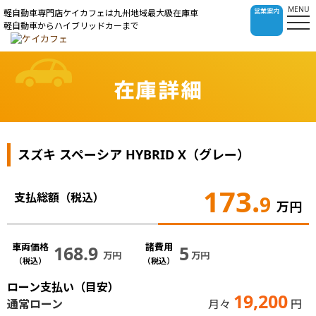
MENU
営業案内
軽自動車専門店ケイカフェは九州地域最大級在庫車
軽自動車からハイブリッドカーまで
在庫詳細
スズキ スペーシア HYBRID X（グレー）
173.
支払総額（税込）
9
万円
車両価格
諸費用
168.9
5
万円
万円
（税込）
（税込）
ローン支払い（目安）
19,200
通常ローン
月々
円