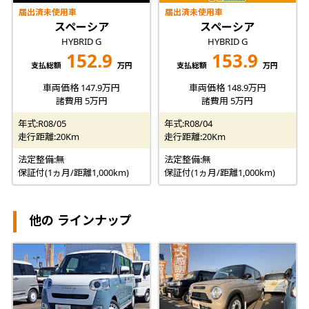
届出済未使用車
届出済未使用車
スペーシア
スペーシア
HYBRID G
HYBRID G
152.9
153.9
支払総額
万円
支払総額
万円
車両価格 147.9万円
車両価格 148.9万円
諸費用 5万円
諸費用 5万円
年式:R08/05
年式:R08/04
走行距離:20Km
走行距離:20Km
法定整備:無
法定整備:無
保証付(1ヵ月/距離1,000km)
保証付(1ヵ月/距離1,000km)
他の ラインナップ