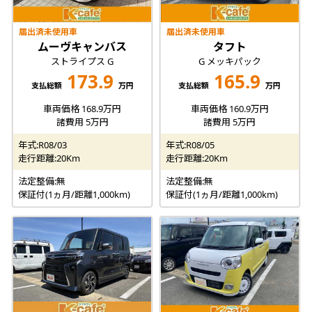
届出済未使用車
届出済未使用車
ムーヴキャンバス
タフト
ストライプス G
G メッキパック
173.9
165.9
支払総額
万円
支払総額
万円
車両価格 168.9万円
車両価格 160.9万円
諸費用 5万円
諸費用 5万円
年式:R08/03
年式:R08/05
走行距離:20Km
走行距離:20Km
法定整備:無
法定整備:無
保証付(1ヵ月/距離1,000km)
保証付(1ヵ月/距離1,000km)