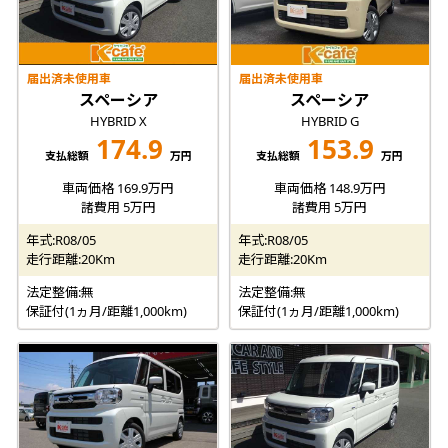
届出済未使用車
届出済未使用車
スペーシア
スペーシア
HYBRID X
HYBRID G
174.9
153.9
支払総額
万円
支払総額
万円
車両価格 169.9万円
車両価格 148.9万円
諸費用 5万円
諸費用 5万円
年式:R08/05
年式:R08/05
走行距離:20Km
走行距離:20Km
法定整備:無
法定整備:無
保証付(1ヵ月/距離1,000km)
保証付(1ヵ月/距離1,000km)