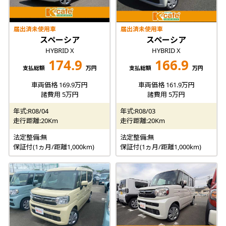
届出済未使用車
届出済未使用車
スペーシア
スペーシア
HYBRID X
HYBRID X
174.9
166.9
支払総額
万円
支払総額
万円
車両価格 169.9万円
車両価格 161.9万円
諸費用 5万円
諸費用 5万円
年式:R08/04
年式:R08/03
走行距離:20Km
走行距離:20Km
法定整備:無
法定整備:無
保証付(1ヵ月/距離1,000km)
保証付(1ヵ月/距離1,000km)