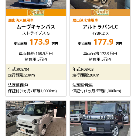
届出済未使用車
届出済未使用車
ムーヴキャンバス
アルトラパンLC
ストライプス G
HYBRID X
173.9
177.9
支払総額
万円
支払総額
万円
車両価格 168.9万円
車両価格 172.9万円
諸費用 5万円
諸費用 5万円
年式:R08/04
年式:R08/03
走行距離:20Km
走行距離:20Km
法定整備:無
法定整備:無
保証付(1ヵ月/距離1,000km)
保証付(1ヵ月/距離1,000km)