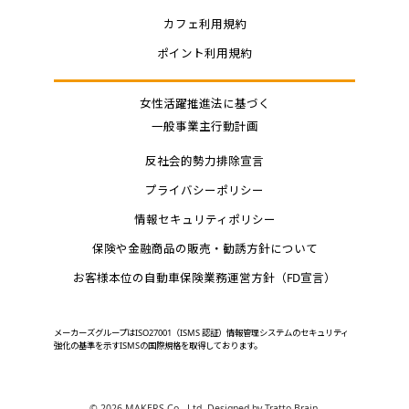
カフェ利用規約
ポイント利用規約
女性活躍推進法に基づく
一般事業主行動計画
反社会的勢力排除宣言
プライバシーポリシー
情報セキュリティポリシー
保険や金融商品の販売・勧誘方針について
お客様本位の自動車保険業務運営方針（FD宣言）
メーカーズグループはISO27001（ISMS 認証）情報管理システムのセキュリティ
強化の基準を示すISMSの国際規格を取得しております。
©
2026 MAKERS Co., Ltd. Designed by
Tratto Brain
.