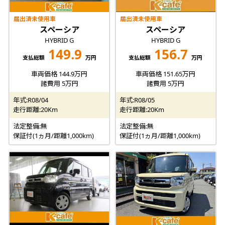
届出済未使用車
届出済未使用車
スペーシア
スペーシア
HYBRID G
HYBRID G
149.9
156.7
支払総額
万円
支払総額
万円
車両価格 144.9万円
車両価格 151.65万円
諸費用 5万円
諸費用 5万円
年式:R08/04
年式:R08/05
走行距離:20Km
走行距離:20Km
法定整備:無
法定整備:無
保証付(1ヵ月/距離1,000km)
保証付(1ヵ月/距離1,000km)