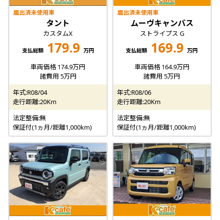
届出済未使用車
届出済未使用車
タント
ムーヴキャンバス
カスタムX
ストライプス G
179.9
169.9
支払総額
万円
支払総額
万円
車両価格 174.9万円
車両価格 164.9万円
諸費用 5万円
諸費用 5万円
年式:R08/04
年式:R08/06
走行距離:20Km
走行距離:20Km
法定整備:無
法定整備:無
保証付(1ヵ月/距離1,000km)
保証付(1ヵ月/距離1,000km)