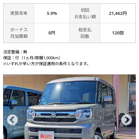
初回
実質年率
5.9%
21,462円
お支払い額
ボーナス
総支払
0円
120回
月加算額
回数
法定整備：無
保証：付（1ヵ月/距離1,000km）
※いずれか早い方が保証適用の条件となります。