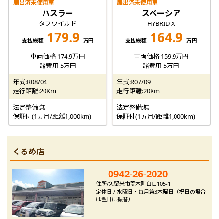
届出済未使用車
届出済未使用車
ハスラー
スペーシア
タフワイルド
HYBRID X
179.9
164.9
支払総額
万円
支払総額
万円
車両価格 174.9万円
車両価格 159.9万円
諸費用 5万円
諸費用 5万円
年式:R08/04
年式:R07/09
走行距離:20Km
走行距離:20Km
法定整備:無
法定整備:無
保証付(1ヵ月/距離1,000km)
保証付(1ヵ月/距離1,000km)
くるめ店
0942-26-2020
住所/久留米市荒木町白口105-1
定休日 / 水曜日・毎月第3木曜日（祝日の場合
は翌日に振替）