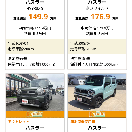
ハスラー
ハスラー
HYBRID G
タフワイルド
149.9
176.9
支払総額
万円
支払総額
万円
車両価格 144.9万円
車両価格 171.9万円
諸費用 5万円
諸費用 5万円
年式:R08/04
年式:R08/04
走行距離:20Km
走行距離:20Km
法定整備:無
法定整備:無
保証付(1ヵ月/距離1,000km)
保証付(1ヵ月/距離1,000km)
アウトレット
届出済未使用車
ハスラー
ハスラー