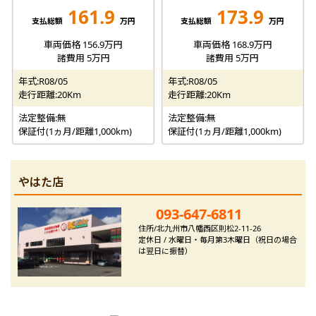
161.9
173.9
支払総額
万円
支払総額
万円
車両価格 156.9万円
車両価格 168.9万円
諸費用 5万円
諸費用 5万円
年式:R08/05
年式:R08/05
走行距離:20Km
走行距離:20Km
法定整備:無
法定整備:無
保証付(1ヵ月/距離1,000km)
保証付(1ヵ月/距離1,000km)
やはた店
093-647-6811
住所/北九州市八幡西区則松2-11-26
定休日 / 水曜日・毎月第3木曜日（祝日の場合
は翌日に振替）