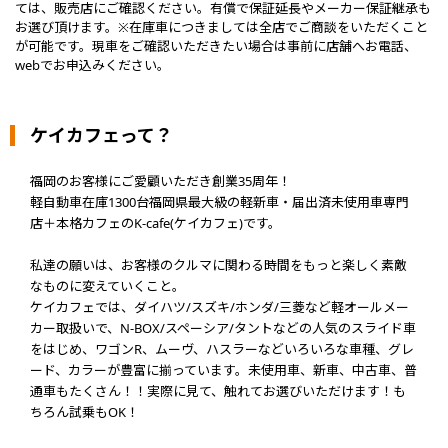
ては、販売店にご確認ください。有償で保証延長やメーカー保証継承も
お選び頂けます。※在庫車につきましては全店でご商談をいただくこと
が可能です。現車をご確認いただきたい場合は事前に店舗へお電話、
webでお申込みください。
ケイカフェって？
福岡のお客様にご愛顧いただき創業35周年！
軽自動車在庫1300台福岡県最大級の軽新車・届出済未使用車専門
店＋本格カフェのK-cafe(ケイカフェ)です。
私達の願いは、お客様のクルマに関わる時間をもっと楽しく素敵
なものに変えていくこと。
ケイカフェでは、ダイハツ/スズキ/ホンダ/三菱など軽オールメー
カー取扱いで、N-BOX/スペーシア/タントなどの人気のスライド車
をはじめ、ワゴンR、ムーヴ、ハスラーなどいろいろな車種、グレ
ード、カラーが豊富に揃っています。未使用車、新車、中古車、普
通車もたくさん！！実際に見て、触れてお選びいただけます！も
ちろん試乗もOK！