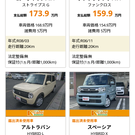
ストライプス G
ファンクロス
173.9
159.9
支払総額
万円
支払総額
万円
車両価格 168.9万円
車両価格 154.9万円
諸費用 5万円
諸費用 5万円
年式:R08/03
年式:R06/11
走行距離:20Km
走行距離:20Km
法定整備:無
法定整備:無
保証付(1ヵ月/距離1,000km)
保証付(1ヵ月/距離1,000km)
届出済未使用車
届出済未使用車
アルトラパン
スペーシア
HYBRID L
HYBRID X