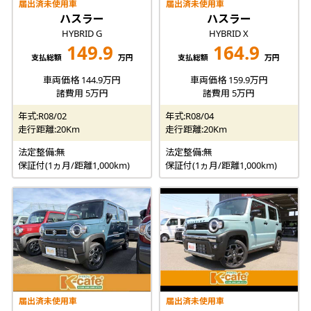
届出済未使用車
届出済未使用車
ハスラー
ハスラー
HYBRID G
HYBRID X
149.9
164.9
支払総額
万円
支払総額
万円
車両価格 144.9万円
車両価格 159.9万円
諸費用 5万円
諸費用 5万円
年式:R08/02
年式:R08/04
走行距離:20Km
走行距離:20Km
法定整備:無
法定整備:無
保証付(1ヵ月/距離1,000km)
保証付(1ヵ月/距離1,000km)
届出済未使用車
届出済未使用車