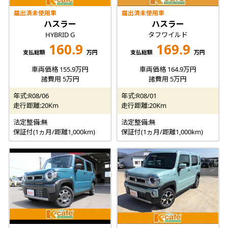
届出済未使用車
届出済未使用車
ハスラー
ハスラー
HYBRID G
タフワイルド
160.9
169.9
支払総額
万円
支払総額
万円
車両価格 155.9万円
車両価格 164.9万円
諸費用 5万円
諸費用 5万円
年式:R08/06
年式:R08/01
走行距離:20Km
走行距離:20Km
法定整備:無
法定整備:無
保証付(1ヵ月/距離1,000km)
保証付(1ヵ月/距離1,000km)