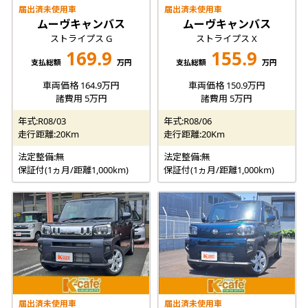
届出済未使用車
届出済未使用車
ムーヴキャンバス
ムーヴキャンバス
ストライプス G
ストライプス X
169.9
155.9
支払総額
万円
支払総額
万円
車両価格 164.9万円
車両価格 150.9万円
諸費用 5万円
諸費用 5万円
年式:R08/03
年式:R08/06
走行距離:20Km
走行距離:20Km
法定整備:無
法定整備:無
保証付(1ヵ月/距離1,000km)
保証付(1ヵ月/距離1,000km)
届出済未使用車
届出済未使用車