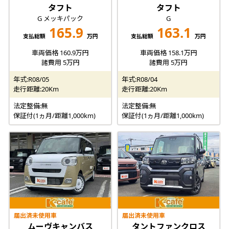
タフト
タフト
G メッキパック
G
165.9
163.1
支払総額
万円
支払総額
万円
車両価格 160.9万円
車両価格 158.1万円
諸費用 5万円
諸費用 5万円
年式:R08/05
年式:R08/04
走行距離:20Km
走行距離:20Km
法定整備:無
法定整備:無
保証付(1ヵ月/距離1,000km)
保証付(1ヵ月/距離1,000km)
届出済未使用車
届出済未使用車
ムーヴキャンバス
タントファンクロス