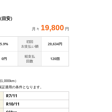
（目安）
19,800
月々
円
初回
5.9%
29,634円
お支払い額
総支払
0円
120回
回数
,000km）
保証適用の条件となります。
R7/11
R10/11