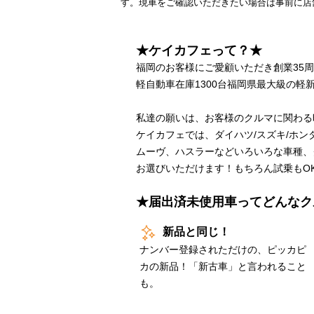
す。現車をご確認いただきたい場合は事前に店
★ケイカフェって？★
福岡のお客様にご愛顧いただき創業35
軽自動車在庫1300台福岡県最大級の軽新
私達の願いは、お客様のクルマに関わる
ケイカフェでは、ダイハツ/スズキ/ホン
ムーヴ、ハスラーなどいろいろな車種、
お選びいただけます！もちろん試乗もO
★届出済未使用車ってどんなク
新品と同じ！
ナンバー登録されただけの、ピッカピ
カの新品！「新古車」と言われること
も。