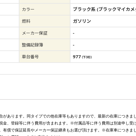
ブラック系 (ブラックマイカメ
カラー
ガソリン
燃料
-
メーカー保証
-
整備記録簿
977
車台番号
(下3桁)
合があります。同タイプでの他在庫等もありますので、最新の在庫につきま
税金、登録等に伴う費用が含まれます。※付属品等に伴う費用は別途申し受
。有償で保証延長やメーカー保証継承もお選び頂けます。※在庫車につきま