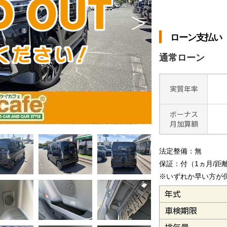
＞
ローン支払い
通常ローン
実質年率
ボーナス
月加算額
法定整備：無
保証：付（1ヵ月/距離1
※いずれか早い方が
年式
車検期限