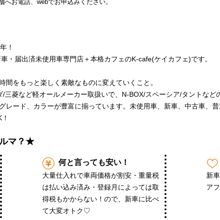
舗へお電話、webでお申込みください。
周年！
車・届出済未使用車専門店＋本格カフェのK-cafe(ケイカフェ)です。
時間をもっと楽しく素敵なものに変えていくこと。
ダ/三菱など軽オールメーカー取扱いで、N-BOX/スペーシア/タントな
グレード、カラーが豊富に揃っています。未使用車、新車、中古車、普
K！
ルマ？★
何と言っても安い！
大量仕入れで車両価格が割安・重量税
新
は払い込み済み・登録月によっては取
アフ
得税もかからない！ので、新車に比べ
て大変オトク♡