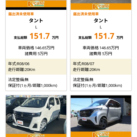
届出済未使用車
届出済未使用車
タント
タント
L
L
151.7
151.7
支払総額
万円
支払総額
万円
車両価格 146.65万円
車両価格 146.65万円
諸費用 5万円
諸費用 5万円
年式:R08/06
年式:R08/07
走行距離:20Km
走行距離:20Km
法定整備:無
法定整備:無
保証付(1ヵ月/距離1,000km)
保証付(1ヵ月/距離1,000km)