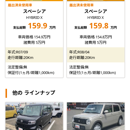
届出済未使用車
届出済未使用車
スペーシア
スペーシア
HYBRID X
HYBRID X
159.9
159.8
支払総額
万円
支払総額
万円
車両価格 154.9万円
車両価格 154.8万円
諸費用 5万円
諸費用 5万円
年式:R07/09
年式:R08/04
走行距離:20Km
走行距離:20Km
法定整備:無
法定整備:無
保証付(1ヵ月/距離1,000km)
保証付(1ヵ月/距離1,000km)
他の ラインナップ