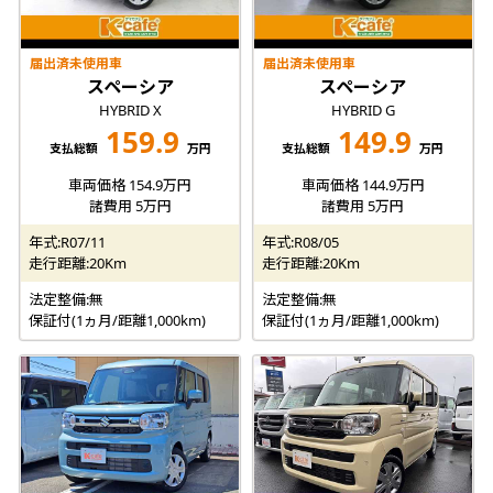
届出済未使用車
届出済未使用車
スペーシア
スペーシア
HYBRID X
HYBRID G
159.9
149.9
支払総額
万円
支払総額
万円
車両価格 154.9万円
車両価格 144.9万円
諸費用 5万円
諸費用 5万円
年式:R07/11
年式:R08/05
走行距離:20Km
走行距離:20Km
法定整備:無
法定整備:無
保証付(1ヵ月/距離1,000km)
保証付(1ヵ月/距離1,000km)