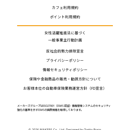
カフェ利用規約
ポイント利用規約
女性活躍推進法に基づく
一般事業主行動計画
反社会的勢力排除宣言
プライバシーポリシー
情報セキュリティポリシー
保険や金融商品の販売・勧誘方針について
お客様本位の自動車保険業務運営方針（FD宣言）
メーカーズグループはISO27001（ISMS 認証）情報管理システムのセキュリティ
強化の基準を示すISMSの国際規格を取得しております。
©
2026 MAKERS Co., Ltd. Designed by
Tratto Brain
.