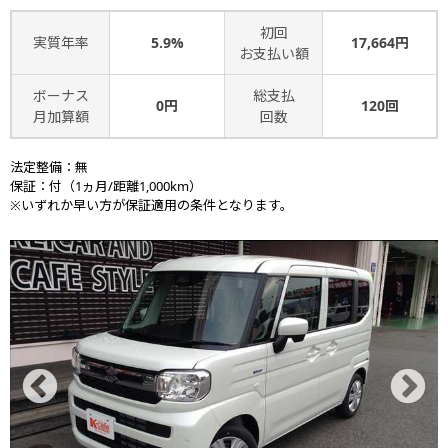
初回
実質年率
5.9%
17,664円
お支払い額
ボーナス
総支払
0円
120回
月加算額
回数
法定整備：無
保証：付（1ヵ月/距離1,000km）
※いずれか早い方が保証適用の条件となります。