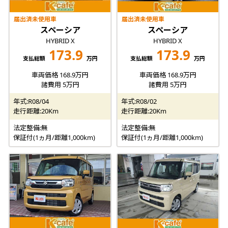
届出済未使用車
届出済未使用車
スペーシア
スペーシア
HYBRID X
HYBRID X
173.9
173.9
支払総額
万円
支払総額
万円
車両価格 168.9万円
車両価格 168.9万円
諸費用 5万円
諸費用 5万円
年式:R08/04
年式:R08/02
走行距離:20Km
走行距離:20Km
法定整備:無
法定整備:無
保証付(1ヵ月/距離1,000km)
保証付(1ヵ月/距離1,000km)