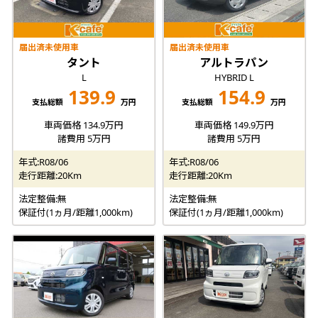
届出済未使用車
届出済未使用車
タント
アルトラパン
L
HYBRID L
139.9
154.9
支払総額
万円
支払総額
万円
車両価格 134.9万円
車両価格 149.9万円
諸費用 5万円
諸費用 5万円
年式:R08/06
年式:R08/06
走行距離:20Km
走行距離:20Km
法定整備:無
法定整備:無
保証付(1ヵ月/距離1,000km)
保証付(1ヵ月/距離1,000km)