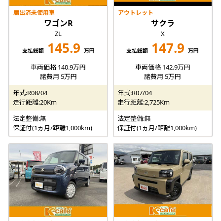
届出済未使用車
アウトレット
ワゴンR
サクラ
ZL
X
145.9
147.9
支払総額
万円
支払総額
万円
車両価格 140.9万円
車両価格 142.9万円
諸費用 5万円
諸費用 5万円
年式:R08/04
年式:R07/04
走行距離:20Km
走行距離:2,725Km
法定整備:無
法定整備:無
保証付(1ヵ月/距離1,000km)
保証付(1ヵ月/距離1,000km)