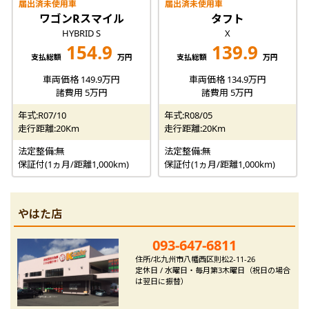
届出済未使用車
届出済未使用車
ワゴンRスマイル
タフト
HYBRID S
X
154.9
139.9
支払総額
万円
支払総額
万円
車両価格 149.9万円
車両価格 134.9万円
諸費用 5万円
諸費用 5万円
年式:R07/10
年式:R08/05
走行距離:20Km
走行距離:20Km
法定整備:無
法定整備:無
保証付(1ヵ月/距離1,000km)
保証付(1ヵ月/距離1,000km)
やはた店
093-647-6811
住所/北九州市八幡西区則松2-11-26
定休日 / 水曜日・毎月第3木曜日（祝日の場合
は翌日に振替）