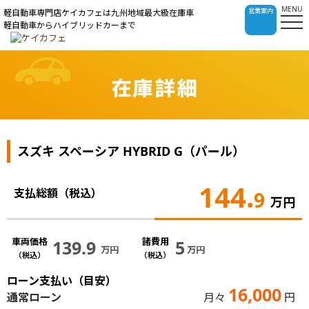
MENU
営業案内
軽自動車専門店ケイカフェは九州地域最大級在庫車
軽自動車からハイブリッドカーまで
在庫詳細
スズキ スペーシア HYBRID G（パール）
144.
支払総額（税込）
9
万円
車両価格
諸費用
139.9
5
万円
万円
（税込）
（税込）
ローン支払い（目安）
16,000
通常ローン
月々
円