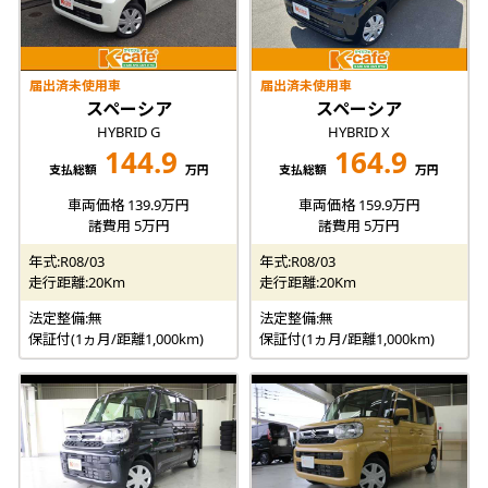
届出済未使用車
届出済未使用車
スペーシア
スペーシア
HYBRID G
HYBRID X
144.9
164.9
支払総額
万円
支払総額
万円
車両価格 139.9万円
車両価格 159.9万円
諸費用 5万円
諸費用 5万円
年式:R08/03
年式:R08/03
走行距離:20Km
走行距離:20Km
法定整備:無
法定整備:無
保証付(1ヵ月/距離1,000km)
保証付(1ヵ月/距離1,000km)