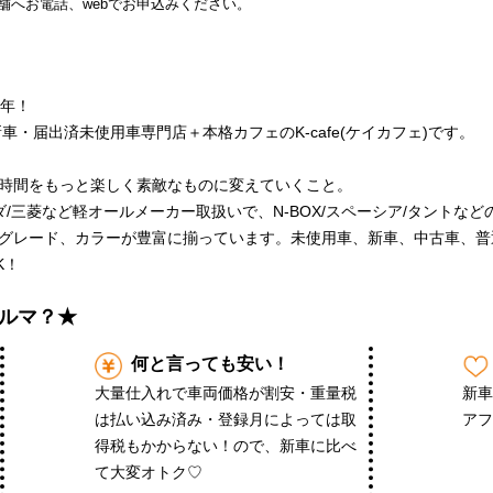
舗へお電話、webでお申込みください。
周年！
車・届出済未使用車専門店＋本格カフェのK-cafe(ケイカフェ)です。
時間をもっと楽しく素敵なものに変えていくこと。
ダ/三菱など軽オールメーカー取扱いで、N-BOX/スペーシア/タントな
グレード、カラーが豊富に揃っています。未使用車、新車、中古車、普
K！
ルマ？★
何と言っても安い！
大量仕入れで車両価格が割安・重量税
新
は払い込み済み・登録月によっては取
アフ
得税もかからない！ので、新車に比べ
て大変オトク♡