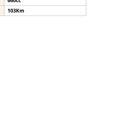
660cc
103Km