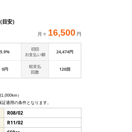
（目安）
16,500
月々
円
初回
5.9%
24,474円
お支払い額
総支払
0円
120回
回数
,000km）
保証適用の条件となります。
R08/02
R11/02