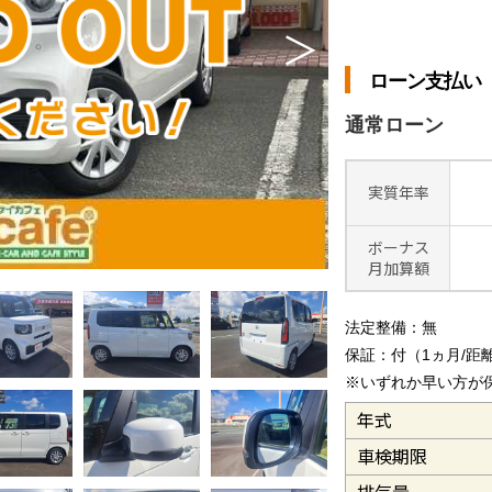
＞
ローン支払い
通常ローン
実質年率
ボーナス
月加算額
法定整備：無
保証：付（1ヵ月/距離1
※いずれか早い方が
年式
車検期限