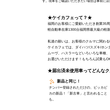
す。現車をご確認いただきたい場合は事前に店
★ケイカフェって？★
福岡のお客様にご愛顧いただき創業35
軽自動車在庫1300台福岡県最大級の軽新
私達の願いは、お客様のクルマに関わる
ケイカフェでは、ダイハツ/スズキ/ホン
ムーヴ、ハスラーなどいろいろな車種、
お選びいただけます！もちろん試乗もO
★届出済未使用車ってどんなク
新品と同じ！
ナンバー登録されただけの、ピッカピ
カの新品！「新古車」と言われること
も。