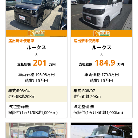
届出済未使用車
届出済未使用車
ルークス
ルークス
X
X
201
184.9
支払総額
万円
支払総額
万円
車両価格 195.98万円
車両価格 179.9万円
諸費用 5万円
諸費用 5万円
年式:R08/04
年式:R08/07
走行距離:20Km
走行距離:20Km
法定整備:無
法定整備:無
保証付(1ヵ月/距離1,000km)
保証付(1ヵ月/距離1,000km)