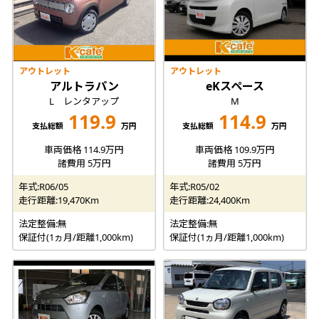
アウトレット
アウトレット
アルトラパン
eKスペース
L レンタアップ
M
119.9
114.9
支払総額
万円
支払総額
万円
車両価格 114.9万円
車両価格 109.9万円
諸費用 5万円
諸費用 5万円
年式:R06/05
年式:R05/02
走行距離:19,470Km
走行距離:24,400Km
法定整備:無
法定整備:無
保証付(1ヵ月/距離1,000km)
保証付(1ヵ月/距離1,000km)