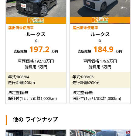
届出済未使用車
届出済未使用車
ルークス
ルークス
X
X
197.2
184.9
支払総額
万円
支払総額
万円
車両価格 192.13万円
車両価格 179.9万円
諸費用 5万円
諸費用 5万円
年式:R08/04
年式:R08/05
走行距離:20Km
走行距離:20Km
法定整備:無
法定整備:無
保証付(1ヵ月/距離1,000km)
保証付(1ヵ月/距離1,000km)
他の ラインナップ