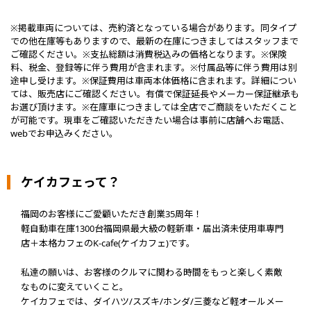
※掲載車両については、売約済となっている場合があります。同タイプ
での他在庫等もありますので、最新の在庫につきましてはスタッフまで
ご確認ください。※支払総額は消費税込みの価格となります。※保険
料、税金、登録等に伴う費用が含まれます。※付属品等に伴う費用は別
途申し受けます。※保証費用は車両本体価格に含まれます。詳細につい
ては、販売店にご確認ください。有償で保証延長やメーカー保証継承も
お選び頂けます。※在庫車につきましては全店でご商談をいただくこと
が可能です。現車をご確認いただきたい場合は事前に店舗へお電話、
webでお申込みください。
ケイカフェって？
福岡のお客様にご愛顧いただき創業35周年！
軽自動車在庫1300台福岡県最大級の軽新車・届出済未使用車専門
店＋本格カフェのK-cafe(ケイカフェ)です。
私達の願いは、お客様のクルマに関わる時間をもっと楽しく素敵
なものに変えていくこと。
ケイカフェでは、ダイハツ/スズキ/ホンダ/三菱など軽オールメー