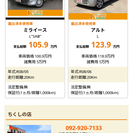
届出済未使用車
届出済未使用車
ミライース
アルト
L“SAⅢ”
L
105.9
123.9
支払総額
万円
支払総額
万円
車両価格 100.9万円
車両価格 118.9万円
諸費用 5万円
諸費用 5万円
年式:R08/05
年式:R08/06
走行距離:20Km
走行距離:20Km
法定整備:無
法定整備:無
保証付(1ヵ月/距離1,000km)
保証付(1ヵ月/距離1,000km)
ちくしの店
092-920-7133