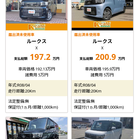
届出済未使用車
届出済未使用車
ルークス
ルークス
X
X
197.2
200.9
支払総額
万円
支払総額
万円
車両価格 192.13万円
車両価格 195.9万円
諸費用 5万円
諸費用 5万円
年式:R08/04
年式:R08/04
走行距離:20Km
走行距離:20Km
法定整備:無
法定整備:無
保証付(1ヵ月/距離1,000km)
保証付(1ヵ月/距離1,000km)