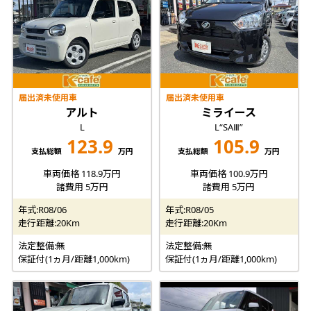
届出済未使用車
届出済未使用車
アルト
ミライース
L
L“SAⅢ”
123.9
105.9
支払総額
万円
支払総額
万円
車両価格 118.9万円
車両価格 100.9万円
諸費用 5万円
諸費用 5万円
年式:R08/06
年式:R08/05
走行距離:20Km
走行距離:20Km
法定整備:無
法定整備:無
保証付(1ヵ月/距離1,000km)
保証付(1ヵ月/距離1,000km)