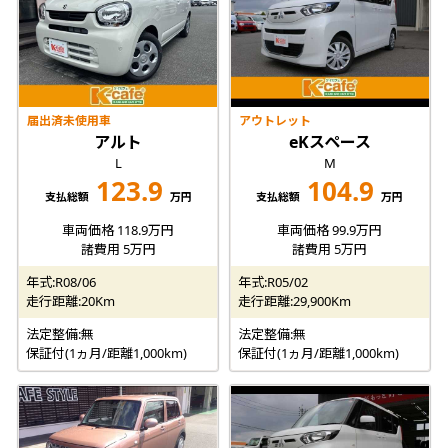
届出済未使用車
アウトレット
アルト
eKスペース
L
M
123.9
104.9
支払総額
万円
支払総額
万円
車両価格 118.9万円
車両価格 99.9万円
諸費用 5万円
諸費用 5万円
年式:R08/06
年式:R05/02
走行距離:20Km
走行距離:29,900Km
法定整備:無
法定整備:無
保証付(1ヵ月/距離1,000km)
保証付(1ヵ月/距離1,000km)