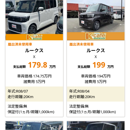
届出済未使用車
届出済未使用車
ルークス
ルークス
X
X
179.8
199
支払総額
万円
支払総額
万円
車両価格 174.75万円
車両価格 194万円
諸費用 5万円
諸費用 5万円
年式:R08/07
年式:R08/04
走行距離:20Km
走行距離:20Km
法定整備:無
法定整備:無
保証付(1ヵ月/距離1,000km)
保証付(1ヵ月/距離1,000km)