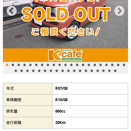
年式
R07/08
車検期限
R10/08
排気量
660cc
走行距離
20Km