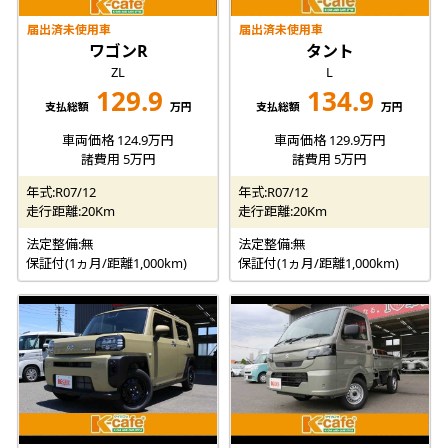
届出済未使用車
届出済未使用車
ワゴンR
タント
ZL
L
129.9
134.9
支払総額
万円
支払総額
万円
車両価格 124.9万円
車両価格 129.9万円
諸費用 5万円
諸費用 5万円
年式:R07/12
年式:R07/12
走行距離:20Km
走行距離:20Km
法定整備:無
法定整備:無
保証付(1ヵ月/距離1,000km)
保証付(1ヵ月/距離1,000km)