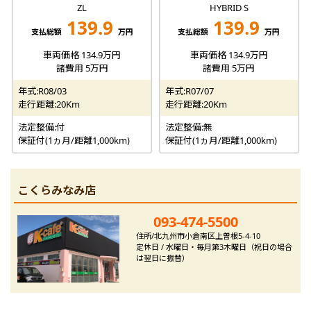
ZL
HYBRID S
139.9
139.9
支払総額
万円
支払総額
万円
車両価格 134.9万円
車両価格 134.9万円
諸費用 5万円
諸費用 5万円
年式:R08/03
年式:R07/07
走行距離:20Km
走行距離:20Km
法定整備:付
法定整備:無
保証付(1ヵ月/距離1,000km)
保証付(1ヵ月/距離1,000km)
こくらみなみ店
093-474-5500
住所/北九州市小倉南区上曽根5-4-10
定休日 / 水曜日・毎月第3木曜日（祝日の場合
は翌日に振替）