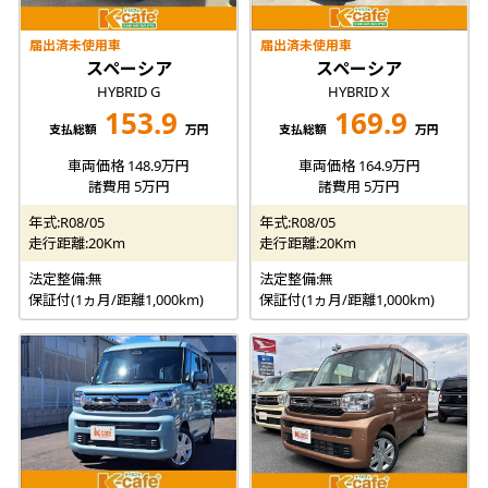
届出済未使用車
届出済未使用車
スペーシア
スペーシア
HYBRID G
HYBRID X
153.9
169.9
支払総額
万円
支払総額
万円
車両価格 148.9万円
車両価格 164.9万円
諸費用 5万円
諸費用 5万円
年式:R08/05
年式:R08/05
走行距離:20Km
走行距離:20Km
法定整備:無
法定整備:無
保証付(1ヵ月/距離1,000km)
保証付(1ヵ月/距離1,000km)