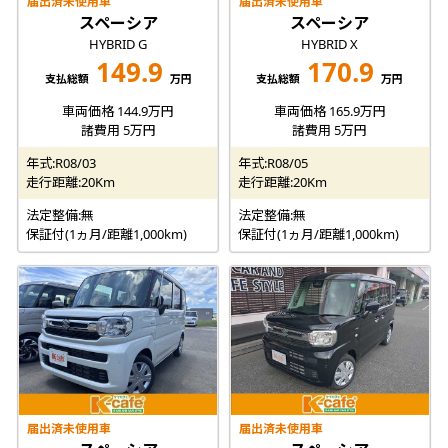
届出済未使用車
届出済未使用車
スペーシア
スペーシア
HYBRID G
HYBRID X
149.9
170.9
支払総額
万円
支払総額
万円
車両価格 144.9万円
車両価格 165.9万円
諸費用 5万円
諸費用 5万円
年式:R08/03
年式:R08/05
走行距離:20Km
走行距離:20Km
法定整備:無
法定整備:無
保証付(1ヵ月/距離1,000km)
保証付(1ヵ月/距離1,000km)
届出済未使用車
届出済未使用車