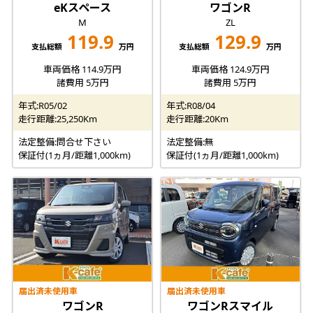
eKスペース
ワゴンR
M
ZL
119.9
129.9
支払総額
万円
支払総額
万円
車両価格 114.9万円
車両価格 124.9万円
諸費用 5万円
諸費用 5万円
年式:R05/02
年式:R08/04
走行距離:25,250Km
走行距離:20Km
法定整備:問合せ下さい
法定整備:無
保証付(1ヵ月/距離1,000km)
保証付(1ヵ月/距離1,000km)
届出済未使用車
届出済未使用車
ワゴンR
ワゴンRスマイル