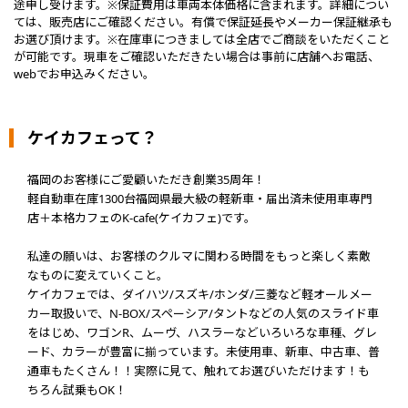
途申し受けます。※保証費用は車両本体価格に含まれます。詳細につい
ては、販売店にご確認ください。有償で保証延長やメーカー保証継承も
お選び頂けます。※在庫車につきましては全店でご商談をいただくこと
が可能です。現車をご確認いただきたい場合は事前に店舗へお電話、
webでお申込みください。
ケイカフェって？
福岡のお客様にご愛顧いただき創業35周年！
軽自動車在庫1300台福岡県最大級の軽新車・届出済未使用車専門
店＋本格カフェのK-cafe(ケイカフェ)です。
私達の願いは、お客様のクルマに関わる時間をもっと楽しく素敵
なものに変えていくこと。
ケイカフェでは、ダイハツ/スズキ/ホンダ/三菱など軽オールメー
カー取扱いで、N-BOX/スペーシア/タントなどの人気のスライド車
をはじめ、ワゴンR、ムーヴ、ハスラーなどいろいろな車種、グレ
ード、カラーが豊富に揃っています。未使用車、新車、中古車、普
通車もたくさん！！実際に見て、触れてお選びいただけます！も
ちろん試乗もOK！