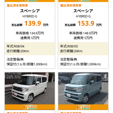
届出済未使用車
届出済未使用車
スペーシア
スペーシア
HYBRID G
HYBRID G
139.9
153.9
支払総額
万円
支払総額
万円
車両価格 134.9万円
車両価格 148.9万円
諸費用 5万円
諸費用 5万円
年式:R08/04
年式:R08/03
走行距離:20Km
走行距離:20Km
法定整備:無
法定整備:無
保証付(1ヵ月/距離1,000km)
保証付(1ヵ月/距離1,000km)