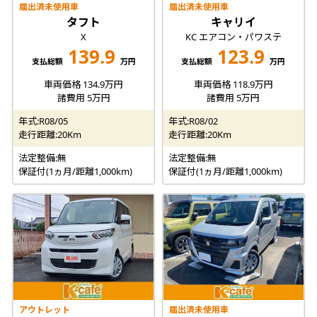
届出済未使用車
届出済未使用車
タフト
キャリイ
X
KC エアコン・パワステ
139.9
123.9
支払総額
万円
支払総額
万円
車両価格 134.9万円
車両価格 118.9万円
諸費用 5万円
諸費用 5万円
年式:R08/05
年式:R08/02
走行距離:20Km
走行距離:20Km
法定整備:無
法定整備:無
保証付(1ヵ月/距離1,000km)
保証付(1ヵ月/距離1,000km)
アウトレット
届出済未使用車