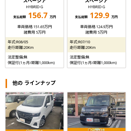
スペーシア
スペーシア
HYBRID G
HYBRID G
156.7
129.9
支払総額
万円
支払総額
万円
車両価格 151.65万円
車両価格 124.9万円
諸費用 5万円
諸費用 5万円
年式:R08/05
年式:R07/10
走行距離:20Km
走行距離:20Km
法定整備:無
法定整備:無
保証付(1ヵ月/距離1,000km)
保証付(1ヵ月/距離1,000km)
他の ラインナップ