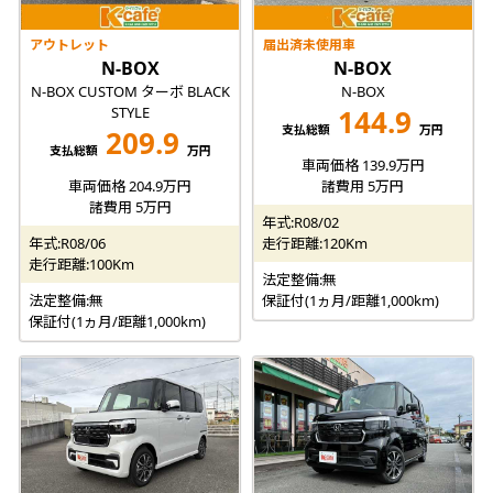
アウトレット
届出済未使用車
N-BOX
N-BOX
N-BOX CUSTOM ターボ BLACK
N-BOX
STYLE
144.9
支払総額
万円
209.9
支払総額
万円
車両価格 139.9万円
車両価格 204.9万円
諸費用 5万円
諸費用 5万円
年式:R08/02
年式:R08/06
走行距離:120Km
走行距離:100Km
法定整備:無
法定整備:無
保証付(1ヵ月/距離1,000km)
保証付(1ヵ月/距離1,000km)