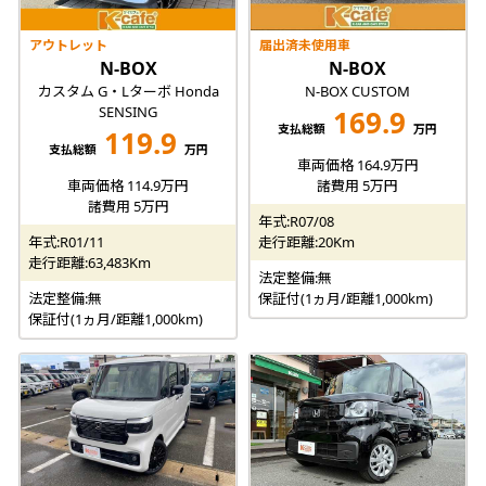
アウトレット
届出済未使用車
N-BOX
N-BOX
カスタム G・Lターボ Honda
N-BOX CUSTOM
SENSING
169.9
支払総額
万円
119.9
支払総額
万円
車両価格 164.9万円
車両価格 114.9万円
諸費用 5万円
諸費用 5万円
年式:R07/08
年式:R01/11
走行距離:20Km
走行距離:63,483Km
法定整備:無
法定整備:無
保証付(1ヵ月/距離1,000km)
保証付(1ヵ月/距離1,000km)