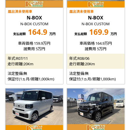
届出済未使用車
届出済未使用車
N-BOX
N-BOX
N-BOX CUSTOM
N-BOX CUSTOM
164.9
169.9
支払総額
万円
支払総額
万円
車両価格 159.9万円
車両価格 164.9万円
諸費用 5万円
諸費用 5万円
年式:R07/11
年式:R08/06
走行距離:20Km
走行距離:20Km
法定整備:無
法定整備:無
保証付(1ヵ月/距離1,000km)
保証付(1ヵ月/距離1,000km)