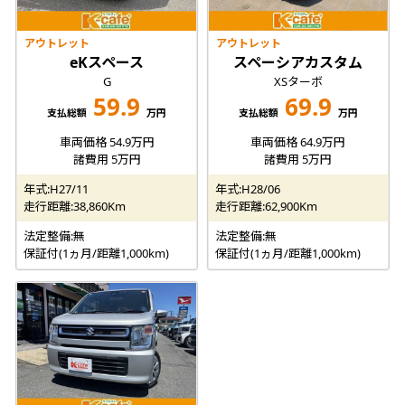
アウトレット
アウトレット
eKスペース
スペーシアカスタム
G
XSターボ
59.9
69.9
支払総額
万円
支払総額
万円
車両価格 54.9万円
車両価格 64.9万円
諸費用 5万円
諸費用 5万円
年式:H27/11
年式:H28/06
走行距離:38,860Km
走行距離:62,900Km
法定整備:無
法定整備:無
保証付(1ヵ月/距離1,000km)
保証付(1ヵ月/距離1,000km)