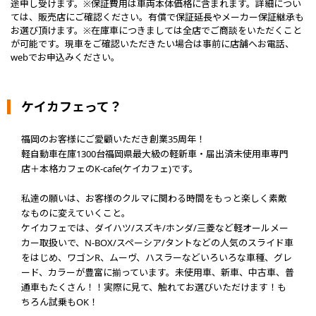
途申し受けます。※保証費用は車両本体価格に含まれます。詳細につい
ては、販売店にご確認ください。有償で保証延長やメーカー保証継承も
お選び頂けます。※在庫車につきましては全店でご商談をいただくこと
が可能です。現車をご確認いただきたい場合は事前に店舗へお電話、
webでお申込みください。
ケイカフェって？
福岡のお客様にご愛顧いただき創業35周年！
軽自動車在庫1300台福岡県最大級の軽新車・届出済未使用車専門
店＋本格カフェのK-cafe(ケイカフェ)です。
私達の願いは、お客様のクルマに関わる時間をもっと楽しく素敵
なものに変えていくこと。
ケイカフェでは、ダイハツ/スズキ/ホンダ/三菱など軽オールメー
カー取扱いで、N-BOX/スペーシア/タントなどの人気のスライド車
をはじめ、ワゴンR、ムーヴ、ハスラーなどいろいろな車種、グレ
ード、カラーが豊富に揃っています。未使用車、新車、中古車、普
通車もたくさん！！実際に見て、触れてお選びいただけます！も
ちろん試乗もOK！