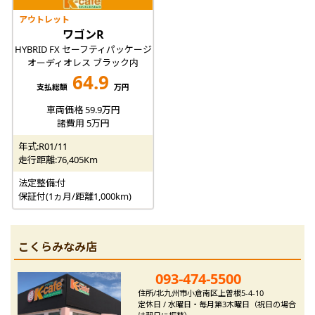
アウトレット
ワゴンR
HYBRID FX セーフティパッケージ
オーディオレス ブラック内
64.9
支払総額
万円
車両価格 59.9万円
諸費用 5万円
年式:R01/11
走行距離:76,405Km
法定整備:付
保証付(1ヵ月/距離1,000km)
こくらみなみ店
093-474-5500
住所/北九州市小倉南区上曽根5-4-10
定休日 / 水曜日・毎月第3木曜日（祝日の場合