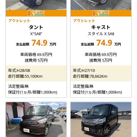
アウトレット
アウトレット
タント
キャスト
X“SAⅡ”
スタイル X SAⅡ
74.9
74.9
支払総額
万円
支払総額
万円
車両価格 69.9万円
車両価格 69.9万円
諸費用 5万円
諸費用 5万円
年式:H28/08
年式:H27/10
走行距離:55,100Km
走行距離:78,662Km
法定整備:無
法定整備:無
保証付(1ヵ月/距離1,000km)
保証付(1ヵ月/距離1,000km)