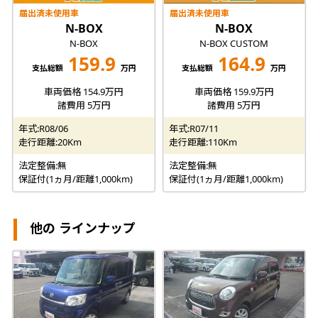
届出済未使用車
届出済未使用車
N-BOX
N-BOX
N-BOX
N-BOX CUSTOM
159.9
164.9
支払総額
万円
支払総額
万円
車両価格 154.9万円
車両価格 159.9万円
諸費用 5万円
諸費用 5万円
年式:R08/06
年式:R07/11
走行距離:20Km
走行距離:110Km
法定整備:無
法定整備:無
保証付(1ヵ月/距離1,000km)
保証付(1ヵ月/距離1,000km)
他の ラインナップ