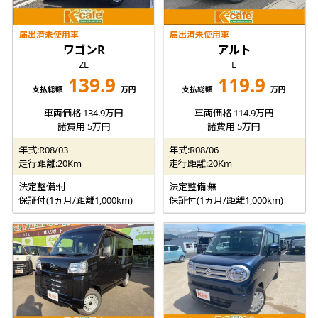
届出済未使用車
届出済未使用車
ワゴンR
アルト
ZL
L
139.9
119.9
支払総額
万円
支払総額
万円
車両価格 134.9万円
車両価格 114.9万円
諸費用 5万円
諸費用 5万円
年式:R08/03
年式:R08/06
走行距離:20Km
走行距離:20Km
法定整備:付
法定整備:無
保証付(1ヵ月/距離1,000km)
保証付(1ヵ月/距離1,000km)