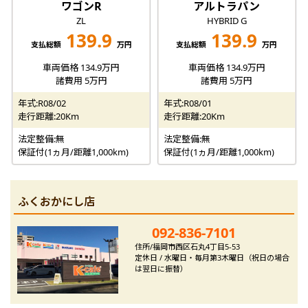
ワゴンR
アルトラパン
ZL
HYBRID G
139.9
139.9
支払総額
万円
支払総額
万円
車両価格 134.9万円
車両価格 134.9万円
諸費用 5万円
諸費用 5万円
年式:R08/02
年式:R08/01
走行距離:20Km
走行距離:20Km
法定整備:無
法定整備:無
保証付(1ヵ月/距離1,000km)
保証付(1ヵ月/距離1,000km)
ふくおかにし店
092-836-7101
住所/福岡市西区石丸4丁目5-53
定休日 / 水曜日・毎月第3木曜日（祝日の場合
は翌日に振替）