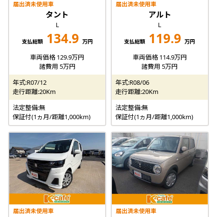
届出済未使用車
届出済未使用車
タント
アルト
L
L
134.9
119.9
支払総額
万円
支払総額
万円
車両価格 129.9万円
車両価格 114.9万円
諸費用 5万円
諸費用 5万円
年式:R07/12
年式:R08/06
走行距離:20Km
走行距離:20Km
法定整備:無
法定整備:無
保証付(1ヵ月/距離1,000km)
保証付(1ヵ月/距離1,000km)
届出済未使用車
届出済未使用車