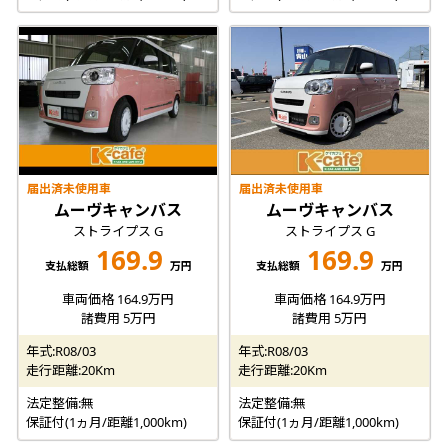
届出済未使用車
届出済未使用車
ムーヴキャンバス
ムーヴキャンバス
ストライプス G
ストライプス G
169.9
169.9
支払総額
万円
支払総額
万円
車両価格 164.9万円
車両価格 164.9万円
諸費用 5万円
諸費用 5万円
年式:R08/03
年式:R08/03
走行距離:20Km
走行距離:20Km
法定整備:無
法定整備:無
保証付(1ヵ月/距離1,000km)
保証付(1ヵ月/距離1,000km)