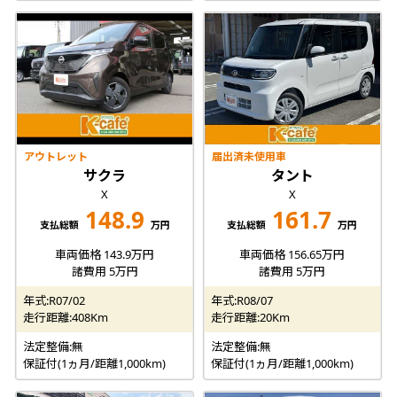
アウトレット
届出済未使用車
サクラ
タント
X
X
148.9
161.7
支払総額
万円
支払総額
万円
車両価格 143.9万円
車両価格 156.65万円
諸費用 5万円
諸費用 5万円
年式:R07/02
年式:R08/07
走行距離:408Km
走行距離:20Km
法定整備:無
法定整備:無
保証付(1ヵ月/距離1,000km)
保証付(1ヵ月/距離1,000km)