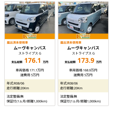
届出済未使用車
届出済未使用車
ムーヴキャンバス
ムーヴキャンバス
ストライプス G
ストライプス G
176.1
173.9
支払総額
万円
支払総額
万円
車両価格 171.1万円
車両価格 168.9万円
諸費用 5万円
諸費用 5万円
年式:R08/06
年式:R08/06
走行距離:20Km
走行距離:20Km
法定整備:無
法定整備:無
保証付(1ヵ月/距離1,000km)
保証付(1ヵ月/距離1,000km)