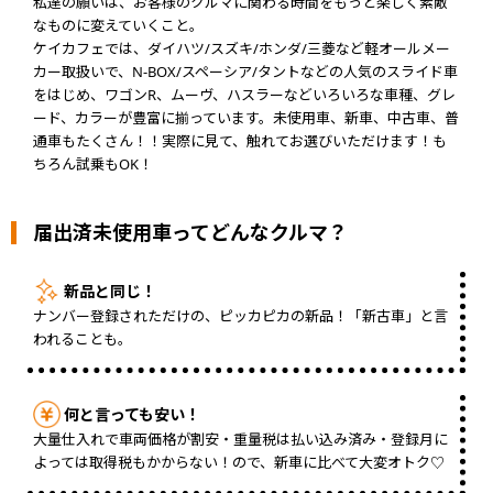
私達の願いは、お客様のクルマに関わる時間をもっと楽しく素敵
なものに変えていくこと。
ケイカフェでは、ダイハツ/スズキ/ホンダ/三菱など軽オールメー
カー取扱いで、N-BOX/スペーシア/タントなどの人気のスライド車
をはじめ、ワゴンR、ムーヴ、ハスラーなどいろいろな車種、グレ
ード、カラーが豊富に揃っています。未使用車、新車、中古車、普
通車もたくさん！！実際に見て、触れてお選びいただけます！も
ちろん試乗もOK！
届出済未使用車ってどんなクルマ？
新品と同じ！
ナンバー登録されただけの、ピッカピカの新品！「新古車」と言
われることも。
何と言っても安い！
大量仕入れで車両価格が割安・重量税は払い込み済み・登録月に
よっては取得税もかからない！ので、新車に比べて大変オトク♡