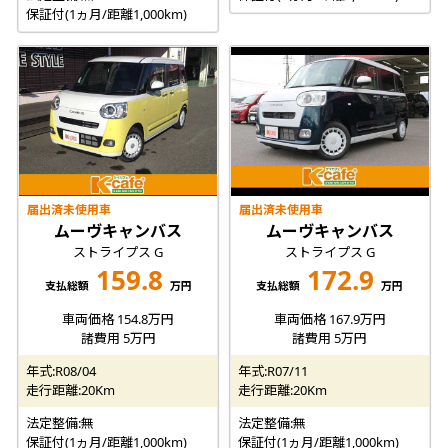
保証付(1ヵ月/距離1,000km)
届出済未使用車
届出済未使用車
ムーヴキャンバス
ムーヴキャンバス
ストライプス G
ストライプス G
159.8
172.9
支払総額
万円
支払総額
万円
車両価格 154.8万円
車両価格 167.9万円
諸費用 5万円
諸費用 5万円
年式:R08/04
年式:R07/11
走行距離:20Km
走行距離:20Km
法定整備:無
法定整備:無
保証付(1ヵ月/距離1,000km)
保証付(1ヵ月/距離1,000km)