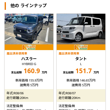
他の ラインナップ
届出済未使用車
届出済未使用車
ハスラー
タント
HYBRID G
L
160.9
151.7
支払総額
万円
支払総額
万円
車両価格 155.9万円
車両価格 146.65万円
諸費用 5万円
諸費用 5万円
年式:R08/06
年式:R08/07
走行距離:20Km
走行距離:20Km
法定整備:無
法定整備:無