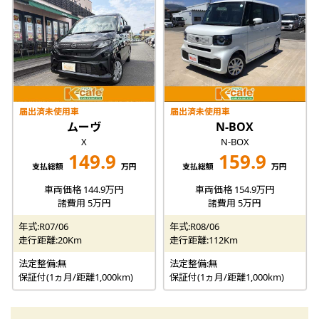
届出済未使用車
届出済未使用車
ムーヴ
N-BOX
X
N-BOX
149.9
159.9
支払総額
万円
支払総額
万円
車両価格 144.9万円
車両価格 154.9万円
諸費用 5万円
諸費用 5万円
年式:R07/06
年式:R08/06
走行距離:20Km
走行距離:112Km
法定整備:無
法定整備:無
保証付(1ヵ月/距離1,000km)
保証付(1ヵ月/距離1,000km)