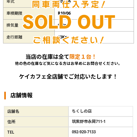
年式
R07/06
車検期限
R10/06
排気量
660cc
走行距離
20Km
当店の在庫は全て
限定１台！
他の色の在庫など気になる方はお早めにお問合せください。
ケイカフェ全店舗でご対応いたします！
店舗情報
ちくしの店
店舗名
筑紫野市永岡711-1
住所
092-920-7133
TEL