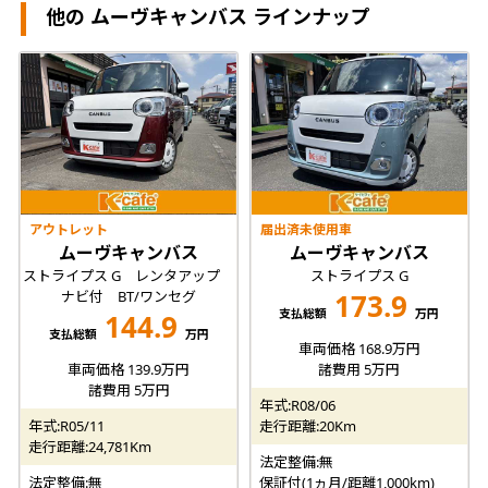
他の ムーヴキャンバス ラインナップ
アウトレット
届出済未使用車
ムーヴキャンバス
ムーヴキャンバス
ストライプス G レンタアップ
ストライプス G
ナビ付 BT/ワンセグ
173.9
支払総額
万円
144.9
支払総額
万円
車両価格 168.9万円
車両価格 139.9万円
諸費用 5万円
諸費用 5万円
年式:R08/06
年式:R05/11
走行距離:20Km
走行距離:24,781Km
法定整備:無
法定整備:無
保証付(1ヵ月/距離1,000km)